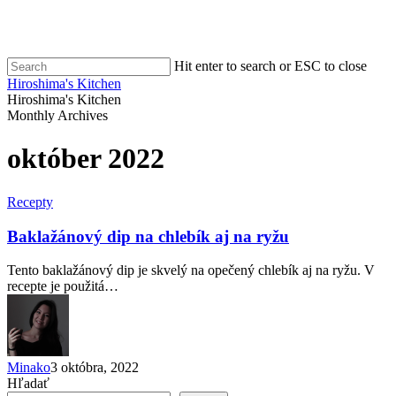
Skip
to
main
content
Hit enter to search or ESC to close
Close
Hiroshima's Kitchen
Search
search
Menu
Hiroshima's Kitchen
Monthly Archives
október 2022
Recepty
Baklažánový dip na chlebík aj na ryžu
Tento baklažánový dip je skvelý na opečený chlebík aj na ryžu. V
recepte je použitá…
Minako
3 októbra, 2022
Hľadať