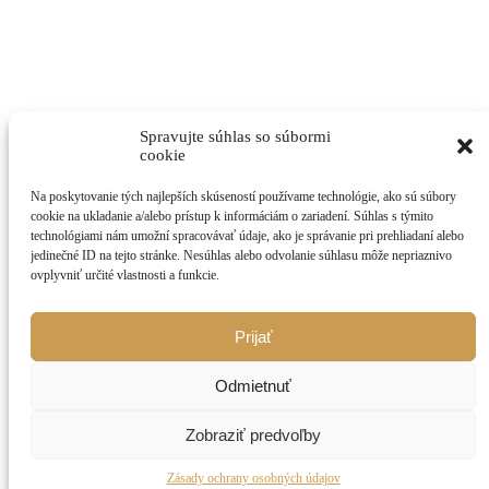
Spravujte súhlas so súbormi
cookie
Na poskytovanie tých najlepších skúseností používame technológie, ako sú súbory
cookie na ukladanie a/alebo prístup k informáciám o zariadení. Súhlas s týmito
Domov
|
Recepty
|
Články
|
Kontakt
technológiami nám umožní spracovávať údaje, ako je správanie pri prehliadaní alebo
jedinečné ID na tejto stránke. Nesúhlas alebo odvolanie súhlasu môže nepriaznivo
Obsah
ovplyvniť určité vlastnosti a funkcie.
Domov
Recepty
Prijať
Články
Kontakt
Zásady ochrany osobných údajov
Odmietnuť
facebook
Zobraziť predvoľby
pinterest
youtube
instagram
Zásady ochrany osobných údajov