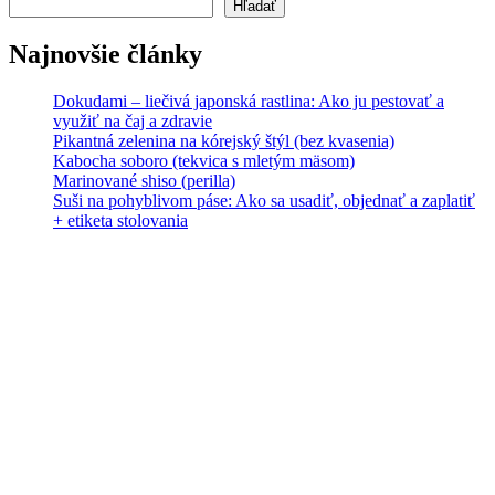
Hľadať
Najnovšie články
Dokudami – liečivá japonská rastlina: Ako ju pestovať a
využiť na čaj a zdravie
Pikantná zelenina na kórejský štýl (bez kvasenia)
Kabocha soboro (tekvica s mletým mäsom)
Marinované shiso (perilla)
Suši na pohyblivom páse: Ako sa usadiť, objednať a zaplatiť
+ etiketa stolovania