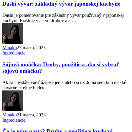
Dashi vývar: základný vývar japonskej kuchyne
Dashi je pomenovanie pre základný vývar používaný v japonskej
kuchyni. Existuje viacero druhov a aj…
Minako
23 marca, 2023
Ingrediencie
Sójová omáčka: Druhy, použitie a ako si vybrať
sójovú omáčku?
Ak sa chystáte variť ázijské jedlá alebo si už doma sem-tam nejaké
navaríte, zrejme budete…
Minako
21 marca, 2023
Ingrediencie
Čo je miso pasta? Druhy a využitie v kuchyni.