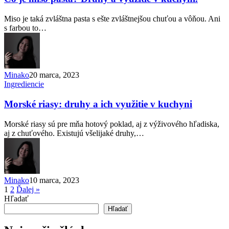
Miso je taká zvláštna pasta s ešte zvláštnejšou chuťou a vôňou. Ani
s farbou to…
Minako
20 marca, 2023
Ingrediencie
Morské riasy: druhy a ich využitie v kuchyni
Morské riasy sú pre mňa hotový poklad, aj z výživového hľadiska,
aj z chuťového. Existujú všelijaké druhy,…
Minako
10 marca, 2023
1
2
Ďalej »
Hľadať
Hľadať