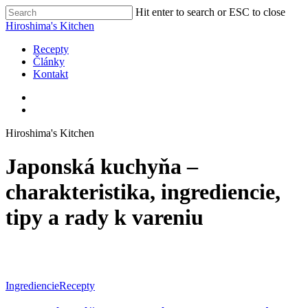
Skip
Hit enter to search or ESC to close
to
Close
Hiroshima's Kitchen
main
Search
content
search
Menu
Recepty
Články
Kontakt
facebook
pinterest
youtube
instagram
search
Hiroshima's Kitchen
Japonská kuchyňa –
charakteristika, ingrediencie,
tipy a rady k vareniu
Ingrediencie
Recepty