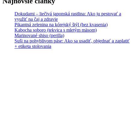
Najnovšie články
Dokudami – liečivá japonská rastlina: Ako ju pestovať a
využiť na čaj a zdravie
Pikantná zelenina na kórejský štýl (bez kvasenia)
Kabocha soboro (tekvica s mletým mäsom)
Marinované shiso (perilla)
Suši na pohyblivom páse: Ako sa usadiť, objednať a zaplatiť
+ etiketa stolovania