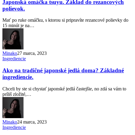
Japonská omáčka tsuyu. Základ do rezancových
polievok.
Mať po ruke omáčku, s ktorou si pripravíte rezancové polievky do
15 minút je na…
Minako
27 marca, 2023
Ingrediencie
Ako na tradičné japonské jedlá doma? Základné
ingrediencie.
Chceli by ste si chystať japonské jedlá častejšie, no zdá sa vám to
príliš zložité,…
Minako
24 marca, 2023
Ingrediencie