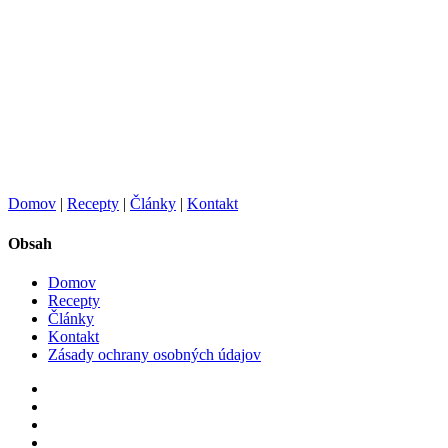
Domov
|
Recepty
|
Články
|
Kontakt
Obsah
Domov
Recepty
Články
Kontakt
Zásady ochrany osobných údajov
facebook
pinterest
youtube
instagram