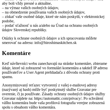
aby boli vždy presné a aktuálne,
– na výmaz vašich osobných údajov,
– na obmedzenie používania vašich osobných údajov,
– získať vaše osobné údaje, ktoré ste nám poskytli, v elektronickej
podobe,
– podať sťažnosť u nás a/alebo na Úrad na ochranu osobných
údajov Slovenskej republiky.
Otázky k ochrane osobných údajov a ich spracovania môžete
smerovať na adresu: info@hiroshimaskitchen.sk
Komentáre
Keď návštevníci webu zanechavajú na stránke komentáre, zbierame
údaje, ktoré sú zobrazené vo formulári komentára a taktiež IP adresu
používateľov a User Agent prehliadača z dôvodu ochrany proti
spamu.
Anonymizovaný reťazec vytvorený z vašej e-mailovej adresy
(nazývaný aj hash) môže byť poskytnutý službe Gravatar pre
overenie, či ju používate. Zásady ochrany osobných údajov služby
Gravatar nájdete na: https://automattic.com/privacy/. Po schválení
vášho komentára bude vaša profilová fotografia verejne zobrazená
spolu s obsahom vášho komentára.