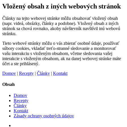
Vložený obsah z iných webových stránok
Články na tejto webovej stránke môžu obsahovať vložený obsah
(napr. videá, obrázky, články a podobne). Vložený obsah z iných
stránok sa chová rovnako, akoby návštevník navštívil inú webovú
stránku.
Tieto webové stránky môžu o vás zbierať osobné údaje, používať
súbory cookies, vkladať treťo-stranné sledovanie a monitorovať
vašu interakciu s vloženým obsahom, včetne sledovania vašej
interakcie s vloženým obsahom, ak na danej webovej stránke máte
účet a ste prihlásený.
Domov
|
Recepty
|
Články
|
Kontakt
Obsah
Domov
Recepty
Články
Kontakt
Zásady ochrany osobných údajov
facebook