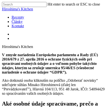
Skip
Hit enter to search or ESC to close
to
Close
Hiroshima's Kitchen
main
Search
content
search
Menu
Recepty
Články
Kontakt
facebook
pinterest
youtube
instagram
search
Hiroshima's Kitchen
V zmysle nariadenia Európskeho parlamentu a Rady (EÚ)
2016/679 z 27. apríla 2016 o ochrane fyzických osôb pri
spracúvaní osobných údajov a o voľnom pohybe takýchto
údajov, ktorým sa zrušuje smernica 95/46/ES (všeobecné
nariadenie o ochrane údajov “GDPR”).
Ako dotknutá osoba kliknutím na políčko „Odoberať novinky“
udeľujete súhlas Minako Hiroshimová (ďalej len
“Prevádzkovateľ”), Hlavná 104/113, 951 48 Jarok, IČO: 54094429
so spracúvaním vašich osobných údajov.
Aké osobné údaje spracúvame, prečo a