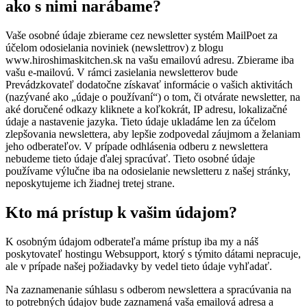
ako s nimi narábame?
Vaše osobné údaje zbierame cez newsletter systém MailPoet za
účelom odosielania noviniek (newslettrov) z blogu
www.hiroshimaskitchen.sk na vašu emailovú adresu. Zbierame iba
vašu e-mailovú. V rámci zasielania newsletterov bude
Prevádzkovateľ dodatočne získavať informácie o vašich aktivitách
(nazývané ako „údaje o používaní“) o tom, či otvárate newsletter, na
aké doručené odkazy kliknete a koľkokrát, IP adresu, lokalizačné
údaje a nastavenie jazyka. Tieto údaje ukladáme len za účelom
zlepšovania newslettera, aby lepšie zodpovedal záujmom a želaniam
jeho odberateľov. V prípade odhlásenia odberu z newslettera
nebudeme tieto údaje ďalej spracúvať. Tieto osobné údaje
používame výlučne iba na odosielanie newsletteru z našej stránky,
neposkytujeme ich žiadnej tretej strane.
Kto má prístup k vašim údajom?
K osobným údajom odberateľa máme prístup iba my a náš
poskytovateľ hostingu Websupport, ktorý s týmito dátami nepracuje,
ale v prípade našej požiadavky by vedel tieto údaje vyhľadať.
Na zaznamenanie súhlasu s odberom newslettera a spracúvania na
to potrebných údajov bude zaznamená vaša emailová adresa a