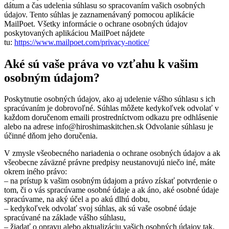
dátum a čas udelenia súhlasu so spracovaním vašich osobných
údajov. Tento súhlas je zaznamenávaný pomocou aplikácie
MailPoet. Všetky informácie o ochrane osobných údajov
poskytovaných aplikáciou MailPoet nájdete
tu:
https://www.mailpoet.com/privacy-notice/
Aké sú vaše práva vo vzťahu k vašim
osobným údajom?
Poskytnutie osobných údajov, ako aj udelenie vášho súhlasu s ich
spracúvaním je dobrovoľné. Súhlas môžete kedykoľvek odvolať v
každom doručenom emaili prostredníctvom odkazu pre odhlásenie
alebo na adrese info@hiroshimaskitchen.sk Odvolanie súhlasu je
účinné dňom jeho doručenia.
V zmysle všeobecného nariadenia o ochrane osobných údajov a ak
všeobecne záväzné právne predpisy neustanovujú niečo iné, máte
okrem iného právo:
– na prístup k vašim osobným údajom a právo získať potvrdenie o
tom, či o vás spracúvame osobné údaje a ak áno, aké osobné údaje
spracúvame, na aký účel a po akú dlhú dobu,
– kedykoľvek odvolať svoj súhlas, ak sú vaše osobné údaje
spracúvané na základe vášho súhlasu,
– žiadať o opravu alebo aktualizáciu vašich osobných údajov tak,